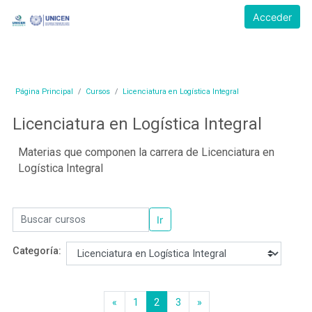
Salta al contenido principal
Moodle - Unidad de Enseñanza Univ. Quequén
Acceder
Página Principal
Cursos
Licenciatura en Logística Integral
Licenciatura en Logística Integral
Materias que componen la carrera de Licenciatura en
Logística Integral
Buscar cursos
Ir
Categoría:
«
1
2
3
»